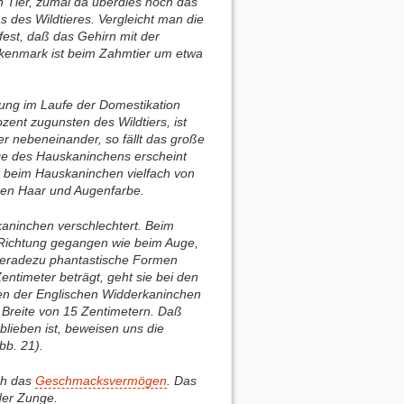
n Tier, zumal da überdies noch das
 des Wildtieres. Vergleicht man die
fest, daß das Gehirn mit der
ckenmark ist beim Zahmtier um etwa
ung im Laufe der Domestikation
zent zugunsten des Wildtiers, ist
r nebeneinander, so fällt das große
ge des Hauskaninchens erscheint
t beim Hauskaninchen vielfach von
hen Haar und Augenfarbe.
ninchen verschlechtert. Beim
n Richtung gegangen wie beim Auge,
 geradezu phantastische Formen
timeter beträgt, geht sie bei den
en der Englischen Widderkaninchen
 Breite von 15 Zentimetern. Daß
blieben ist, beweisen uns die
bb. 21).
ch das
Geschmacksvermögen
. Das
der Zunge.