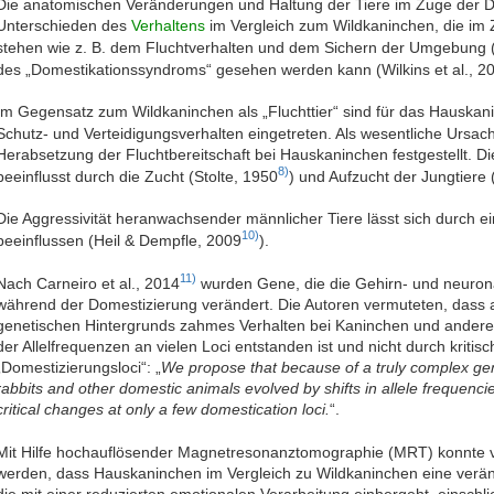
Die anatomischen Veränderungen und Haltung der Tiere im Zuge der D
Unterschieden des
Verhaltens
im Vergleich zum Wildkaninchen, die i
stehen wie z. B. dem Fluchtverhalten und dem Sichern der Umgebung 
des „Domestikationssyndroms“ gesehen werden kann (Wilkins et al., 2
Im Gegensatz zum Wildkaninchen als „Fluchttier“ sind für das Hauska
Schutz- und Verteidigungsverhalten eingetreten. Als wesentliche Ursac
Herabsetzung der Fluchtbereitschaft bei Hauskaninchen festgestellt.
8)
beeinflusst durch die Zucht (Stolte, 1950
) und Aufzucht der Jungtier
Die Aggressivität heranwachsender männlicher Tiere lässt sich durch e
10)
beeinflussen (Heil & Dempfle, 2009
).
11)
Nach Carneiro et al., 2014
wurden Gene, die die Gehirn- und neurona
während der Domestizierung verändert. Die Autoren vermuteten, dass
genetischen Hintergrunds zahmes Verhalten bei Kaninchen und ander
der Allelfrequenzen an vielen Loci entstanden ist und nicht durch krit
„Domestizierungsloci“: „
We propose that because of a truly complex ge
rabbits and other domestic animals evolved by shifts in allele frequenci
critical changes at only a few domestication loci.
“.
Mit Hilfe hochauflösender Magnetresonanztomographie (MRT) konnte vo
werden, dass Hauskaninchen im Vergleich zu Wildkaninchen eine verän