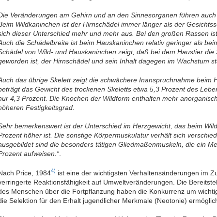
Die Veränderungen am Gehirn und an den Sinnesorganen führen auch
Beim Wildkaninchen ist der Hirnschädel immer länger als der Gesichts
sich dieser Unterschied mehr und mehr aus. Bei den großen Rassen ist
Auch die Schädelbreite ist beim Hauskaninchen relativ geringer als bei
Schädel von Wild- und Hauskaninchen zeigt, daß bei dem Haustier die 
geworden ist, der Hirnschädel und sein Inhalt dagegen im Wachstum st
Auch das übrige Skelett zeigt die schwächere Inanspruchnahme beim H
beträgt das Gewicht des trockenen Skeletts etwa 5,3 Prozent des Le
nur 4,3 Prozent. Die Knochen der Wildform enthalten mehr anorganisc
höheren Festigkeitsgrad.
Sehr bemerkenswert ist der Unterschied im Herzgewicht, das beim Wild
Prozent höher ist. Die sonstige Körpermuskulatur verhält sich verschied
ausgebildet sind die besonders tätigen Gliedmaßenmuskeln, die ein M
Prozent aufweisen.“
.
4)
Nach Price, 1984
ist eine der wichtigsten Verhaltensänderungen im Z
verringerte Reaktionsfähigkeit auf Umweltveränderungen. Die Bereitste
des Menschen über die Fortpflanzung haben die Konkurrenz um wichti
die Selektion für den Erhalt jugendlicher Merkmale (Neotonie) ermöglich