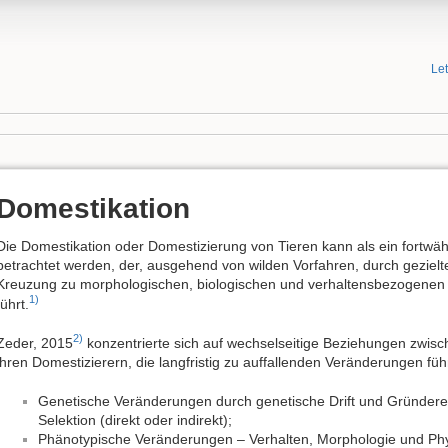
Le
Domestikation
Die Domestikation oder Domestizierung von Tieren kann als ein fortwä
betrachtet werden, der, ausgehend von wilden Vorfahren, durch gezielte
Kreuzung zu morphologischen, biologischen und verhaltensbezogenen 
1)
führt.
2)
Zeder, 2015
konzentrierte sich auf wechselseitige Beziehungen zwis
ihren Domestizierern, die langfristig zu auffallenden Veränderungen füh
Genetische Veränderungen durch genetische Drift und Gründereff
Selektion (direkt oder indirekt);
Phänotypische Veränderungen – Verhalten, Morphologie und Phy