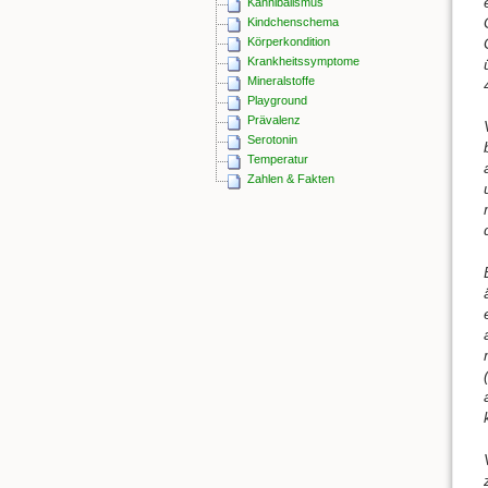
Kannibalismus
Kindchenschema
Körperkondition
Krankheitssymptome
Mineralstoffe
Playground
Prävalenz
Serotonin
Temperatur
Zahlen & Fakten