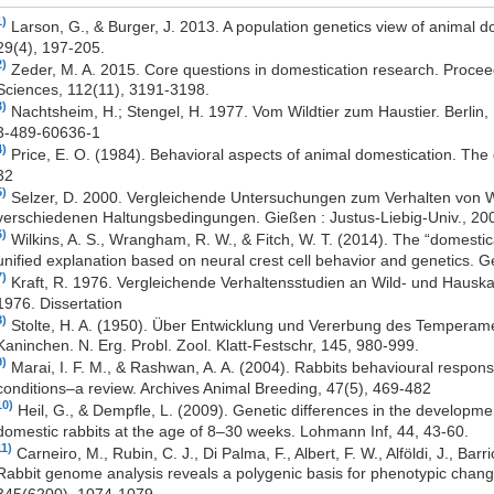
1)
Larson, G., & Burger, J. 2013. A population genetics view of animal d
29(4), 197-205.
2)
Zeder, M. A. 2015. Core questions in domestication research. Procee
Sciences, 112(11), 3191-3198.
3)
Nachtsheim, H.; Stengel, H. 1977. Vom Wildtier zum Haustier. Berlin
3-489-60636-1
4)
Price, E. O. (1984). Behavioral aspects of animal domestication. The q
32
5)
Selzer, D. 2000. Vergleichende Untersuchungen zum Verhalten von 
verschiedenen Haltungsbedingungen. Gießen : Justus-Liebig-Univ., 200
6)
Wilkins, A. S., Wrangham, R. W., & Fitch, W. T. (2014). The “domest
unified explanation based on neural crest cell behavior and genetics. G
7)
Kraft, R. 1976. Vergleichende Verhaltensstudien an Wild- und Hauskan
1976. Dissertation
8)
Stolte, H. A. (1950). Über Entwicklung und Vererbung des Temperame
Kaninchen. N. Erg. Probl. Zool. Klatt-Festschr, 145, 980-999.
9)
Marai, I. F. M., & Rashwan, A. A. (2004). Rabbits behavioural respon
conditions–a review. Archives Animal Breeding, 47(5), 469-482
10)
Heil, G., & Dempfle, L. (2009). Genetic differences in the developm
domestic rabbits at the age of 8–30 weeks. Lohmann Inf, 44, 43-60.
11)
Carneiro, M., Rubin, C. J., Di Palma, F., Albert, F. W., Alföldi, J., Ba
Rabbit genome analysis reveals a polygenic basis for phenotypic chang