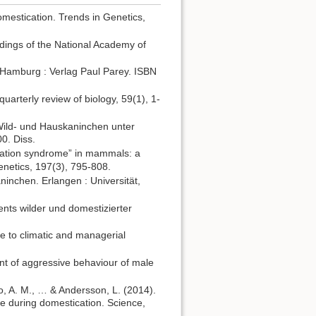
omestication. Trends in Genetics,
dings of the National Academy of
, Hamburg : Verlag Paul Parey. ISBN
uarterly review of biology, 59(1), 1-
Wild- und Hauskaninchen unter
0. Diss.
ication syndrome” in mammals: a
enetics, 197(3), 795-808.
inchen. Erlangen : Universität,
nts wilder und domestizierter
se to climatic and managerial
ent of aggressive behaviour of male
rrio, A. M., … & Andersson, L. (2014).
e during domestication. Science,