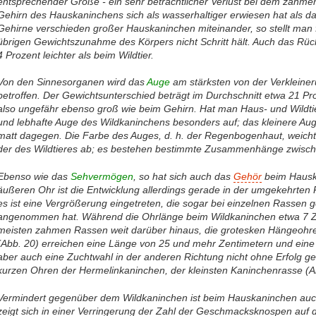
entsprechender Größe - ein sehr beträchtlicher Verlust bei dem zahme
Gehirn des Hauskaninchens sich als wasserhaltiger erwiesen hat als das
Gehirne verschieden großer Hauskaninchen miteinander, so stellt man 
übrigen Gewichtszunahme des Körpers nicht Schritt hält. Auch das Rü
4 Prozent leichter als beim Wildtier.
Von den Sinnesorganen wird das
Auge
am stärksten von der Verkleiner
betroffen. Der Gewichtsunterschied beträgt im Durchschnitt etwa 21 Pro
also ungefähr ebenso groß wie beim Gehirn. Hat man Haus- und Wildtie
und lebhafte Auge des Wildkaninchens besonders auf; das kleinere Au
matt dagegen. Die Farbe des Auges, d. h. der Regenbogenhaut, weich
der des Wildtieres ab; es bestehen bestimmte Zusammenhänge zwisc
Ebenso wie das
Sehvermögen
, so hat sich auch das
Gehör
beim Hauska
äußeren Ohr ist die Entwicklung allerdings gerade in der umgekehrte
es ist eine Vergrößerung eingetreten, die sogar bei einzelnen Rassen
angenommen hat. Während die Ohrlänge beim Wildkaninchen etwa 7 Zen
meisten zahmen Rassen weit darüber hinaus, die grotesken Hängeohr
(Abb. 20) erreichen eine Länge von 25 und mehr Zentimetern und eine
aber auch eine Zuchtwahl in der anderen Richtung nicht ohne Erfolg ge
kurzen Ohren der Hermelinkaninchen, der kleinsten Kaninchenrasse (A
Vermindert gegenüber dem Wildkaninchen ist beim Hauskaninchen au
zeigt sich in einer Verringerung der Zahl der Geschmacksknospen auf 