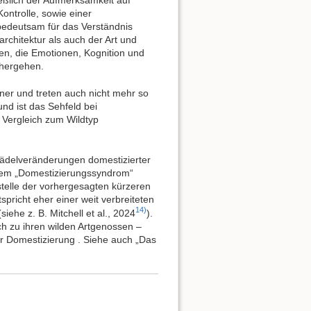
ießlich der Aufmerksamkeit auf
ontrolle, sowie einer
 bedeutsam für das Verständnis
rchitektur als auch der Art und
en, die Emotionen, Kognition und
nhergehen.
ner und treten auch nicht mehr so
nd ist das Sehfeld bei
Vergleich zum Wildtyp
ädelveränderungen domestizierter
 dem „Domestizierungssyndrom“
stelle der vorhergesagten kürzeren
spricht eher einer weit verbreiteten
14)
siehe z. B. Mitchell et al., 2024
).
ch zu ihren wilden Artgenossen –
er Domestizierung . Siehe auch „Das