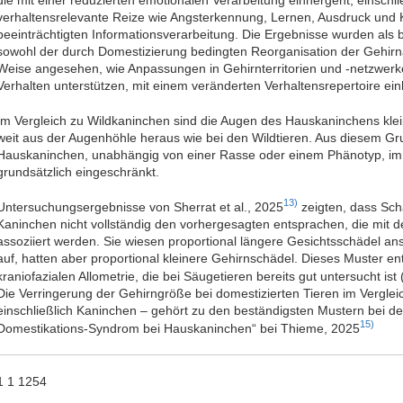
die mit einer reduzierten emotionalen Verarbeitung einhergeht, einschl
verhaltensrelevante Reize wie Angsterkennung, Lernen, Ausdruck und K
beeinträchtigten Informationsverarbeitung. Die Ergebnisse wurden als
sowohl der durch Domestizierung bedingten Reorganisation der Gehirna
Weise angesehen, wie Anpassungen in Gehirnterritorien und -netzwerk
Verhalten unterstützen, mit einem veränderten Verhaltensrepertoire ei
Im Vergleich zu Wildkaninchen sind die Augen des Hauskaninchens klei
weit aus der Augenhöhle heraus wie bei den Wildtieren. Aus diesem Gru
Hauskaninchen, unabhängig von einer Rasse oder einem Phänotyp, im 
grundsätzlich eingeschränkt.
13)
Untersuchungsergebnisse von Sherrat et al., 2025
zeigten, dass Sch
Kaninchen nicht vollständig den vorhergesagten entsprachen, die mit
assoziiert werden. Sie wiesen proportional längere Gesichtsschädel an
auf, hatten aber proportional kleinere Gehirnschädel. Dieses Muster ent
kraniofazialen Allometrie, die bei Säugetieren bereits gut untersucht ist (
Die Verringerung der Gehirngröße bei domestizierten Tieren im Verglei
einschließlich Kaninchen – gehört zu den beständigsten Mustern bei d
15)
Domestikations-Syndrom bei Hauskaninchen“ bei Thieme, 2025
1 1 1254