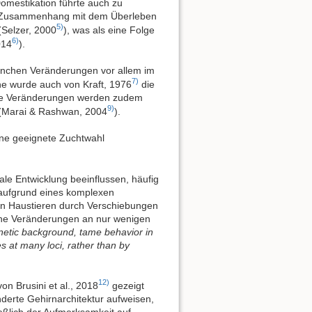
omestikation führte auch zu
m Zusammenhang mit dem Überleben
5)
(Selzer, 2000
), was als eine Folge
6)
014
).
ninchen Veränderungen vor allem im
7)
he wurde auch von Kraft, 1976
die
 Die Veränderungen werden zudem
9)
e (Marai & Rashwan, 2004
).
ine geeignete Zuchtwahl
le Entwicklung beeinflussen, häufig
 aufgrund eines komplexen
en Haustieren durch Verschiebungen
ische Veränderungen an nur wenigen
netic background, tame behavior in
es at many loci, rather than by
12)
n Brusini et al., 2018
gezeigt
derte Gehirnarchitektur aufweisen,