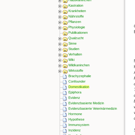
Kastration
Krankheiten
Nährstoffe
Pflanzen
Physiologie
Publikationen
Qualzucht
Sinne
Studien
Verhalten
Wiki
Wildkaninchen
Wirkstoffe
Brachyzephalie
Confounder
Domestikation
Epiphora
Evidenz
Evidenzbasierte Medizin
Evidenzbasierte Veterinärmedizin
Hormone
Hypothese
Immunsystem
Inzidenz