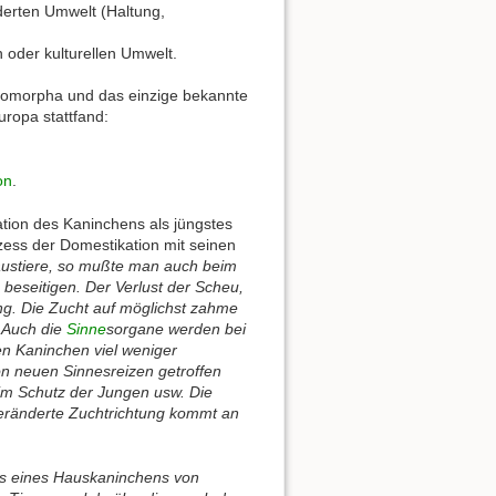
derten Umwelt (Haltung,
 oder kulturellen Umwelt.
agomorpha und das einzige bekannte
uropa stattfand:
on
.
ion des Kaninchens als jüngstes
zess der Domestikation mit seinen
austiere, so mußte man auch beim
 beseitigen. Der Verlust der Scheu,
g. Die Zucht auf möglichst zahme
 Auch die
Sinne
sorgane werden bei
n Kaninchen viel weniger
on neuen Sinnesreizen getroffen
im Schutz der Jungen usw. Die
veränderte Zuchtrichtung kommt an
as eines Hauskaninchens von