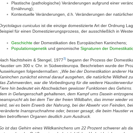
Plastische (pathologische) Veränderungen aufgrund einer verän
Ernährung);
Kontextuelle Veränderungen, d.h. Veränderungen der natürlichen
Oryctolagus cuniculus
ist die einzige domestizierte Art der Ordnung L
Beispiel für einen Domestizierungsprozess, der ausschließlich in Weste
Geschichte
der Domestikation des Europäischen Kaninchens;
Populationsgenetik
und genomische
Signaturen der Domestikati
3)
Nach Nachtsheim & Stengel, 1977
begann der Prozess der Domestikat
Haustier um 300 v. Chr. in Südwesteuropa. Beschrieben wurde der Pro
Auswirkungen folgendermaßen: „
Wie bei der Domestikation anderer H
Kaninchen zunächst einmal darauf ausgehen, die natürliche Wildheit zu
das Zahmwerden, war die Vorbedingung für die weitere Haustierwerdun
Tiere hin bedeutet ein Abschwächen gewisser Funktionen des Gehirns.
dem in Gefangenschaft gehaltenen, dem Kampf ums Dasein entzogene
beansprucht als bei dem Tier der freien Wildbahn, das immer wieder v
wird, sei es beim Erwerb der Nahrung, bei der Abwehr von Feinden, be
veränderte Inanspruchnahme oder, besser gesagt, die beim Haustier 
den betroffenen Organen deutlich zum Ausdruck.
So ist das Gehirn eines Wildkaninchens um 22 Prozent schwerer als d