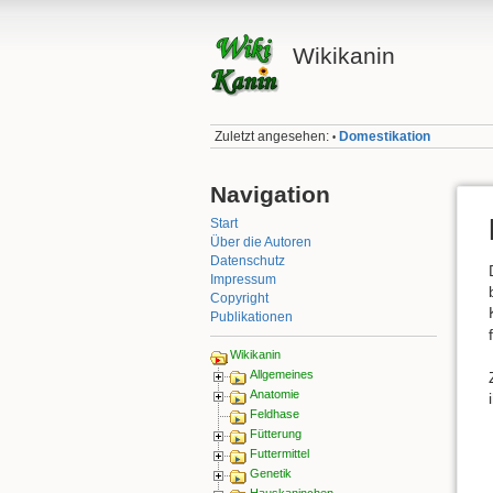
Wikikanin
Zuletzt angesehen:
Domestikation
•
Navigation
Start
Über die Autoren
Datenschutz
Impressum
Copyright
Publikationen
Wikikanin
Allgemeines
Anatomie
Feldhase
Fütterung
Futtermittel
Genetik
Hauskaninchen