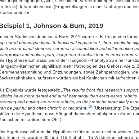
Haltungsbedingungen, Alter, Geschlecht, Vorerkrankungen, Selektion der
Tierklinik), Informationsbias (Fragestellungen in einer Umfrage) und let
Studienersteller.
Beispiel 1, Johnson & Burn, 2019
In einer Studie von Johnson & Burn, 2019 wurde z. B. Folgendes formul
lop-eared phenotype leads to functional impairment, there would be sign
such as ear canal stenosis, cerumen accumulation and inflammation and
overgrowth and molar spurs, in lop-eared rabbits than in erect-eared ra
die Hypothese auf, dass, wenn der Hängeohr-Phänotyp zu einer funktion
Hängeohr-Kaninchen signifikant mehr Pathologien des Gehörs, wie z.
Cerumenansammlung und Entzündungen, sowie Zahnpathologien, wie z
Backenzahnhaken, auftreten würden als bei Kaninchen mit aufrechten 
Als Ergebnis wurde festgestellt:
„The results from this research support
rabbits have more dental and aural pathology than erect-eared rabbits. 
breeding and buying lop-eared rabbits, as they may be more likely to su
2)
can be painful and often chronic or recurrent.“
(Übersetzung: Die Erg
stützen die Hypothese, dass Hängeohrkaninchen häufiger an Zahn- und
Kaninchen mit aufrechtem Ohr.).
Die Ergebnisse würden die Hypothese stützen, aber nicht beweisen. Der
der Studie. Es wurden 30 Tiere (15 Stehohr-, 15 Widderkaninchen) in e