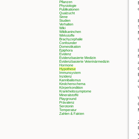
Pflanzen
Physiologie
Publikationen
Qualzucht
Sinne
Studien
Verhalten
Wiki
Wildkaninchen
Wirkstoffe
Brachyzephalie
Confounder
Domestikation
Epiphora
Evidenz
Evidenzbasierte Medizin
Evidenzbasierte Veterinärmedizin
Hormone
Hypothese
Immunsystem
Inzidenz
Kannibalismus
Kindchenschema
Körperkondition
Krankheitssymptome
Mineralstoffe
Playground
Prävalenz
Serotonin
Temperatur
Zahlen & Fakten