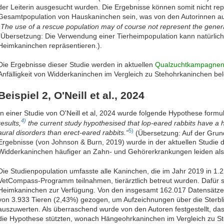
der Leiterin ausgesucht wurden. Die Ergebnisse können somit nicht repr
Gesamtpopulation von Hauskaninchen sein, was von den Autorinnen auch
„The use of a rescue population may of course not represent the general
(Übersetzung: Die Verwendung einer Tierheimpopulation kann natürlich 
Heimkaninchen repräsentieren.).
Die Ergebnisse dieser Studie werden in aktuellen
Qualzuchtkampagne
Anfälligkeit von Widderkaninchen im Vergleich zu Stehohrkaninchen bel
Beispiel 2, O'Neill et al., 2024
In einer Studie von O'Neill et al, 2024 wurde folgende Hypothese formul
4)
results,
the current study hypothesised that lop-eared rabbits have a 
5)
aural disorders than erect-eared rabbits.“
(Übersetzung: Auf der Grundl
Ergebnisse (von Johnson & Burn, 2019) wurde in der aktuellen Studie d
Widderkaninchen häufiger an Zahn- und Gehörerkrankungen leiden als
Die Studienpopulation umfasste alle Kaninchen, die im Jahr 2019 in 1.22
VetCompass-Programm teilnahmen, tierärztlich betreut wurden. Dafür 
Heimkaninchen zur Verfügung. Von den insgesamt 162.017 Datensätzen
von 3.933 Tieren (2,43%) gezogen, um Aufzeichnungen über die Sterbl
auszuwerten. Als überraschend wurde von den Autoren festgestellt, das
die Hypothese stützten, wonach Hängeohrkaninchen im Vergleich zu S