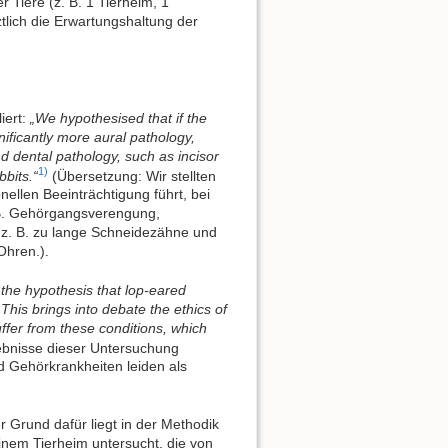
 Tiere (z. B. 1 Tierheim, 1
ztlich die Erwartungshaltung der
iert:
„We hypothesised that if the
ificantly more aural pathology,
 dental pathology, such as incisor
1)
bbits.“
(Übersetzung: Wir stellten
ellen Beeinträchtigung führt, bei
 B. Gehörgangsverengung,
. B. zu lange Schneidezähne und
Ohren.).
 the hypothesis that lop-eared
This brings into debate the ethics of
ffer from these conditions, which
ebnisse dieser Untersuchung
 Gehörkrankheiten leiden als
 Grund dafür liegt in der Methodik
inem Tierheim untersucht, die von