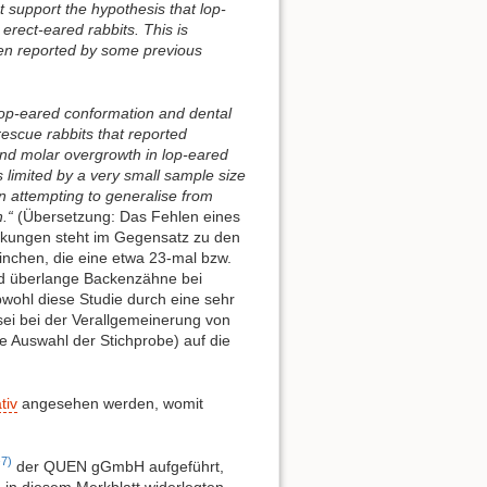
t support the hypothesis that lop-
erect-eared rabbits. This is
been reported by some previous
lop-eared conformation and dental
rescue rabbits that reported
and molar overgrowth in lop-eared
s limited by a very small sample size
n attempting to generalise from
.“
(Übersetzung: Das Fehlen eines
ungen steht im Gegensatz zu den
inchen, die eine etwa 23-mal bzw.
nd überlange Backenzähne bei
wohl diese Studie durch eine sehr
ei bei der Verallgemeinerung von
e Auswahl der Stichprobe) auf die
tiv
angesehen werden, womit
7)
7
der QUEN gGmbH aufgeführt,
in diesem Merkblatt widerlegten.