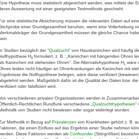
Eine Hypothese muss statistisch abgesichert werden, was mittels der 
deren Auswertung mit einer geeigneten Testmethode geschieht.
Für eine statistische Absicherung müssen die relevanten Daten auf eine
Stichprobe einer Grundgesamtheit beruhen, wenn eine Vollerhebung nicht
Merkmalsträger der Grundgesamtheit müssen die gleiche Chance haben,
sein.
In Studien bezüglich der
"Qualzucht"
von Hauskaninchen wird häufig d
Nullhypothese H
formuliert, z. B.: „Kaninchen mit hängenden Ohren l
0
als Kaninchen mit stehenden Ohren“. Die Alternativhypothese H
wäre d
1
Ohren leiden nicht häufiger an Ohrerkrankungen als Kaninchen mit st
Ergebnisse die Nullhypothese belegen, wäre diese verifiziert (bewiesen
abgelehnt werden. Maßgeblich dafür ist die Qualität der Daten bzw. die 
verifiziert oder falsifiziert wird.
Von verschiedenen privaten Organisationen werden in Zusammenarbeit 
Öffentlich-Rechtlichen Rundfunk verschiedene „
Qualzuchthypothesen"
v
Methodik von Studien nicht bewiesen oder sogar widerlegt wurden.
Zur Methodik in Bezug auf
Prävalenzen
von Krankheiten gehört z. B. a
Faktoren, die einen Einfluss auf das Ergebnis einer Studie nehmen könn
werden. Diese Faktoren werden als
Confounder
(Störgrößen) bezeichn