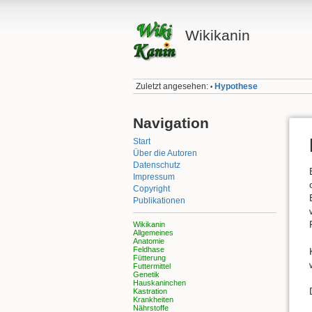
Wikikanin
Zuletzt angesehen:
Hypothese
•
Navigation
Start
Über die Autoren
Datenschutz
Impressum
Copyright
Publikationen
Wikikanin
Allgemeines
Anatomie
Feldhase
Fütterung
Futtermittel
Genetik
Hauskaninchen
Kastration
Krankheiten
Nährstoffe