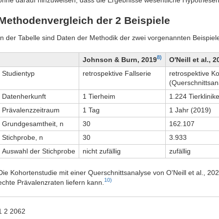
Methodenvergleich der 2 Beispiele
In der Tabelle sind Daten der Methodik der zwei vorgenannten Beispiele
8)
Johnson & Burn, 2019
O'Neill et al., 
Studientyp
retrospektive Fallserie
retrospektive K
(Querschnittsan
Datenherkunft
1 Tierheim
1.224 Tierklinik
Prävalenzzeitraum
1 Tag
1 Jahr (2019)
Grundgesamtheit, n
30
162.107
Stichprobe, n
30
3.933
Auswahl der Stichprobe
nicht zufällig
zufällig
Die Kohortenstudie mit einer Querschnittsanalyse von O'Neill et al., 2024
10)
echte Prävalenzraten liefern kann.
1 2 2062