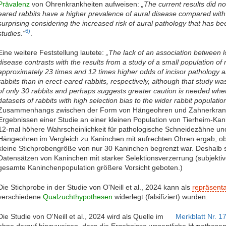
Prävalenz
von Ohrenkrankheiten aufweisen:
„The current results did no
eared rabbits have a higher prevalence of aural disease compared with 
surprising considering the increased risk of aural pathology that has 
6)
studies.“
.
Eine weitere Feststellung lautete:
„The lack of an association between 
disease contrasts with the results from a study of a small population of 
approximately 23 times and 12 times higher odds of incisor pathology 
rabbits than in erect-eared rabbits, respectively, although that study wa
of only 30 rabbits and perhaps suggests greater caution is needed whe
datasets of rabbits with high selection bias to the wider rabbit population
Zusammenhangs zwischen der Form von Hängeohren und Zahnerkrank
Ergebnissen einer Studie an einer kleinen Population von Tierheim-Kan
12-mal höhere Wahrscheinlichkeit für pathologische Schneidezähne u
Hängeohren im Vergleich zu Kaninchen mit aufrechten Ohren ergab, ob
kleine Stichprobengröße von nur 30 Kaninchen begrenzt war. Deshalb s
Datensätzen von Kaninchen mit starker Selektionsverzerrung (subjektiv
gesamte Kaninchenpopulation größere Vorsicht geboten.)
Die Stichprobe in der Studie von O'Neill et al., 2024 kann als
repräsenta
verschiedene
Qualzuchthypothesen
widerlegt (falsifiziert) wurden.
Die Studie von O'Neill et al., 2024 wird als Quelle im
Merkblatt Nr. 1
ohne darauf hinzuweisen, dass die Ergebnisse wesentliche Hypothesen 