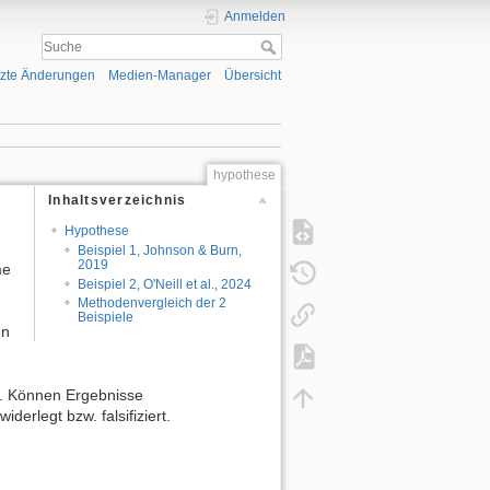
Anmelden
tzte Änderungen
Medien-Manager
Übersicht
hypothese
Inhaltsverzeichnis
Hypothese
Beispiel 1, Johnson & Burn,
2019
me
Beispiel 2, O'Neill et al., 2024
Methodenvergleich der 2
Beispiele
en
rt. Können Ergebnisse
iderlegt bzw. falsifiziert.
.