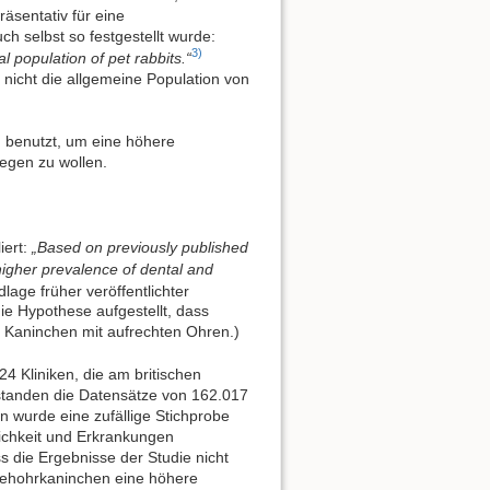
äsentativ für eine
 selbst so festgestellt wurde:
3)
 population of pet rabbits.“
nicht die allgemeine Population von
n
benutzt, um eine höhere
egen zu wollen.
iert:
„Based on previously published
higher prevalence of dental and
age früher veröffentlichter
ie Hypothese aufgestellt, dass
 Kaninchen mit aufrechten Ohren.)
4 Kliniken, die am britischen
standen die Datensätze von 162.017
 wurde eine zufällige Stichprobe
ichkeit und Erkrankungen
s die Ergebnisse der Studie nicht
tehohrkaninchen eine höhere